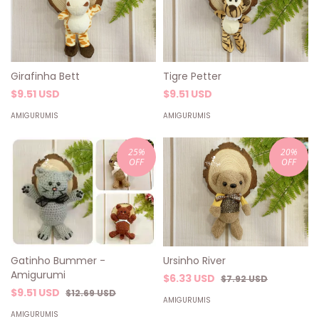
Girafinha Bett
Tigre Petter
$9.51 USD
$9.51 USD
AMIGURUMIS
AMIGURUMIS
25
%
20
%
OFF
OFF
Ursinho River
Gatinho Bummer -
Amigurumi
$6.33 USD
$7.92 USD
$9.51 USD
$12.69 USD
AMIGURUMIS
AMIGURUMIS