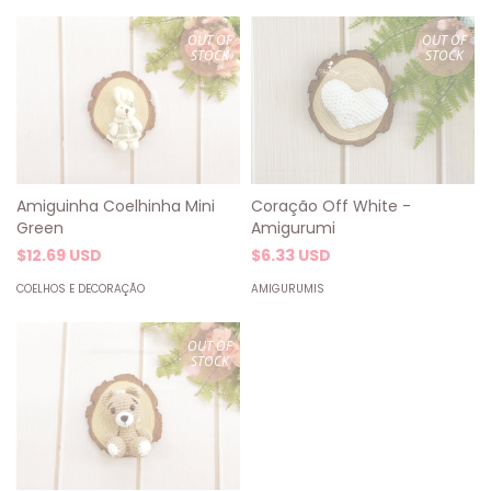
OUT OF
OUT OF
STOCK
STOCK
Amiguinha Coelhinha Mini
Coração Off White -
Green
Amigurumi
$12.69 USD
$6.33 USD
COELHOS E DECORAÇÃO
AMIGURUMIS
OUT OF
STOCK