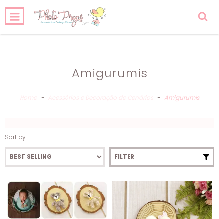
0
HOME
PRODUCTS
CART
Amigurumis
Home
-
Acessórios e Decoração de Cenários
-
Amigurumis
Sort by
FILTER