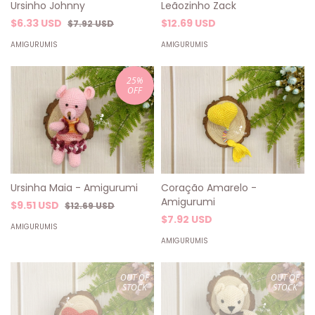
Leãozinho Zack
Ursinho Johnny
$12.69 USD
$6.33 USD
$7.92 USD
AMIGURUMIS
AMIGURUMIS
25
%
OFF
Ursinha Maia - Amigurumi
Coração Amarelo -
Amigurumi
$9.51 USD
$12.69 USD
$7.92 USD
AMIGURUMIS
AMIGURUMIS
OUT OF
OUT OF
STOCK
STOCK