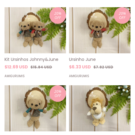
20
%
20
%
OFF
OFF
Kit Ursinhos Johnny&June
Ursinho June
$12.69 USD
$6.33 USD
$15.84 USD
$7.92 USD
AMIGURUMIS
AMIGURUMIS
20
%
OFF