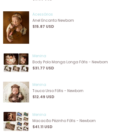
Acessórios
Anel Encanto Newborn
$15.87 USD
Menina
Body Polo Manga Longa Fófis - Newborn
$31.77 USD
Menina
Touca Urso Fófis - Newborn
$12.49 USD
Menina
Macacão Pézinho Fófis - Newborn
$41.11 USD