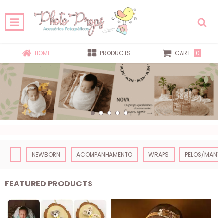
0
HOME
PRODUCTS
CART
NEWBORN
ACOMPANHAMENTO
WRAPS
PELOS/MAN
FEATURED PRODUCTS