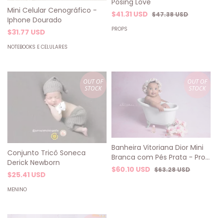
Posing Love
Mini Celular Cenográfico -
$41.31 USD
$47.38 USD
Iphone Dourado
PROPS
$31.77 USD
NOTEBOOKS E CELULARES
OUT OF
OUT OF
STOCK
STOCK
Banheira Vitoriana Dior Mini
Conjunto Tricô Soneca
Branca com Pés Prata - Prop
Derick Newborn
Fotografia Newborn e
$60.10 USD
$63.28 USD
$25.41 USD
Acompanhamento
MENINO