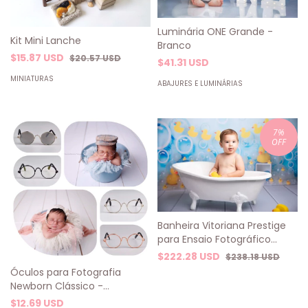
Luminária ONE Grande -
Kit Mini Lanche
Branco
$15.87 USD
$20.57 USD
$41.31 USD
MINIATURAS
ABAJURES E LUMINÁRIAS
7
%
OFF
Banheira Vitoriana Prestige
para Ensaio Fotográfico
Acompanhamento e
$222.28 USD
$238.18 USD
Gêmeos - Fibra de Vidro
Óculos para Fotografia
Newborn Clássico -
Tamanho Real 8cm (Várias
$12.69 USD