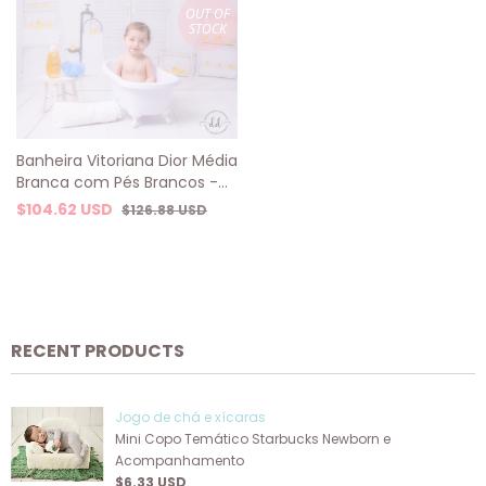
OUT OF
STOCK
Banheira Vitoriana Dior Média
Branca com Pés Brancos -
Prop Clean para Fotografia
$104.62 USD
$126.88 USD
de Bebês e Smash the Cake
RECENT PRODUCTS
Jogo de chá e xícaras
Mini Copo Temático Starbucks Newborn e
Acompanhamento
$6.33 USD