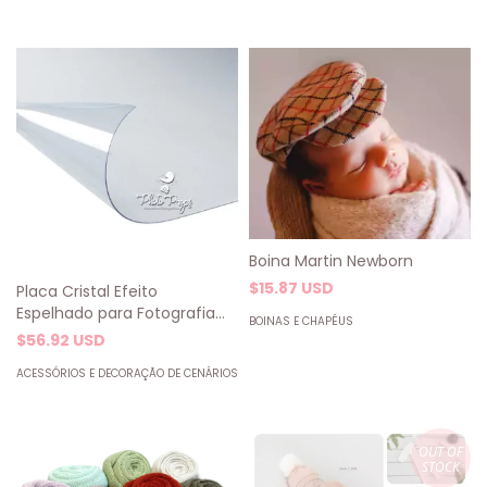
Cores)
Boina Martin Newborn
$15.87 USD
Placa Cristal Efeito
Espelhado para Fotografia
BOINAS E CHAPÉUS
0.75mm - 1,00x2,00m -
$56.92 USD
Proteção para Piso e Fundo
ACESSÓRIOS E DECORAÇÃO DE CENÁRIOS
Fotográfico
OUT OF
STOCK