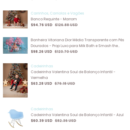
Carrinhos, Carriolas e Vagões
Banco Requinte - Marrom
$94.76 USD
$126.88 USD
Banheira Vitoriana Dior Média Transparente com Pés
Dourados - Prop Luxo para Milk Bath e Smash the
Cake
$98.26 USD
$123.70 USD
Cadeirinhas
Cadeirinha Valentina Soul de Balanço Infantil -
Vermelha
$63.28 USD
$79.18 USD
Cadeirinhas
Cadeirinha Valentina Soul de Balanço Infantil - Azul
$60.39 USD
$82.36 USD