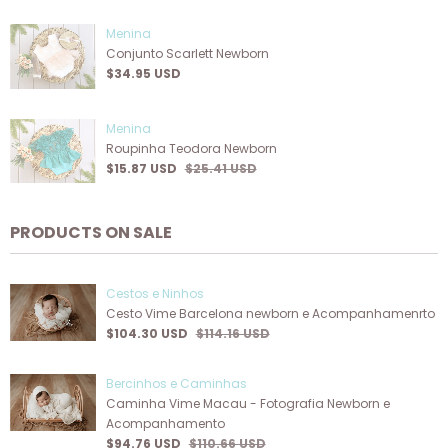
Menina
Conjunto Scarlett Newborn
$34.95 USD
Menina
Roupinha Teodora Newborn
$15.87 USD
$25.41 USD
PRODUCTS ON SALE
Cestos e Ninhos
Cesto Vime Barcelona newborn e Acompanhamenrto
$104.30 USD
$114.16 USD
Bercinhos e Caminhas
Caminha Vime Macau - Fotografia Newborn e
Acompanhamento
$94.76 USD
$110.66 USD