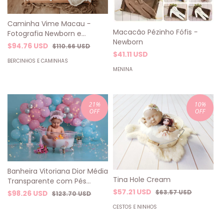
Caminha Vime Macau -
Macacão Pézinho Fófis -
Fotografia Newborn e
Newborn
Acompanhamento
$94.76 USD
$110.66 USD
$41.11 USD
BERCINHOS E CAMINHAS
MENINA
21
%
10
%
OFF
OFF
Banheira Vitoriana Dior Média
Tina Hole Cream
Transparente com Pés
Dourados - Prop Luxo para
$57.21 USD
$63.57 USD
$98.26 USD
$123.70 USD
Milk Bath e Smash the Cake
CESTOS E NINHOS