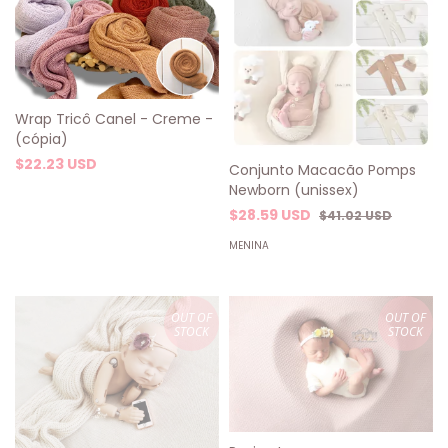
Wrap Tricô Canel - Creme -
(cópia)
$22.23 USD
Conjunto Macacão Pomps
Newborn (unissex)
$28.59 USD
$41.02 USD
MENINA
OUT OF
OUT OF
STOCK
STOCK