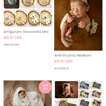
Amigurumi Gravatinha Mini
$15.87 USD
AMIGURUMIS
Anel Encanto Newborn
$15.87 USD
ACESSÓRIOS
14
%
OFF