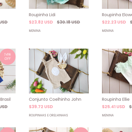
Roupinha Lidi
Roupinha Elow
 USD
$23.82 USD
$30.18 USD
$22.23 USD
MENINA
MENINA
14
%
OFF
Conjunto Coelhinho John
Brasil
Roupinha Ellie
$39.72 USD
 USD
$25.41 USD
$
ROUPINHAS E ORELHINHAS
MENINA