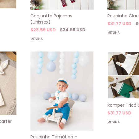
Conjuntto Pajamas
Roupinha Clauí
(Unissex)
$31.77 USD
$
$28.59 USD
$34.95 USD
MENINA
MENINA
Romper Tricô
$31.77 USD
Carter
MENINA
Roupinha Temática –