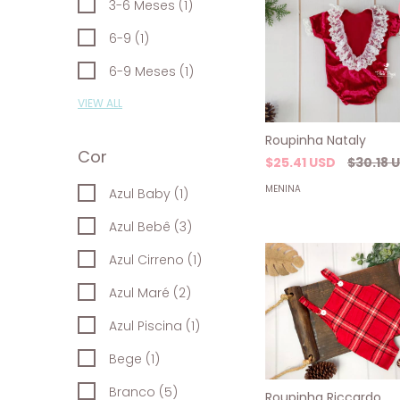
3-6 Meses (1)
6-9 (1)
6-9 Meses (1)
VIEW ALL
Roupinha Nataly
Cor
$25.41 USD
$30.18 
MENINA
Azul Baby (1)
Azul Bebê (3)
Azul Cirreno (1)
Azul Maré (2)
Azul Piscina (1)
Bege (1)
Branco (5)
Roupinha Riccardo