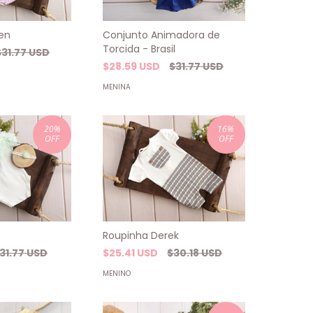
Conjunto Animadora de
en
Torcida - Brasil
$31.77 USD
$28.59 USD
$31.77 USD
MENINA
20
%
16
%
OFF
OFF
Roupinha Derek
31.77 USD
$25.41 USD
$30.18 USD
MENINO