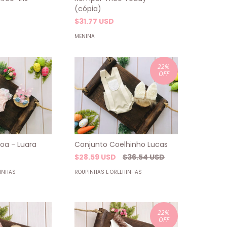
(cópia)
$31.77 USD
MENINA
22
%
OFF
Conjunto Coelhinho Lucas
oa - Luara
$28.59 USD
$36.54 USD
ROUPINHAS E ORELHINHAS
HINHAS
22
%
OFF