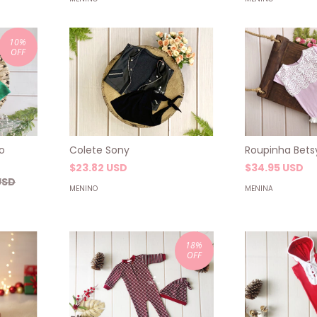
10
%
OFF
o
Colete Sony
Roupinha Bets
$23.82 USD
$34.95 USD
USD
MENINO
MENINA
18
%
OFF