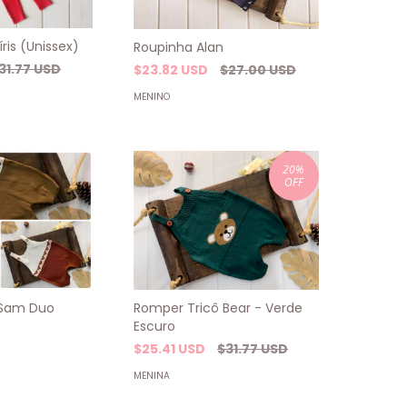
ris (Unissex)
Roupinha Alan
31.77 USD
$23.82 USD
$27.00 USD
MENINO
20
%
OFF
 Sam Duo
Romper Tricô Bear - Verde
Escuro
$25.41 USD
$31.77 USD
MENINA