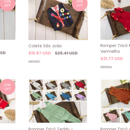
16
%
38
%
OFF
OFF
Romper Tricô 
Colete São João
Vermelho
USD
$15.87 USD
$25.41 USD
$31.77 USD
MENINO
MENINA
20
%
OFF
Romper Tricô A
Romper Tricô Teddy -