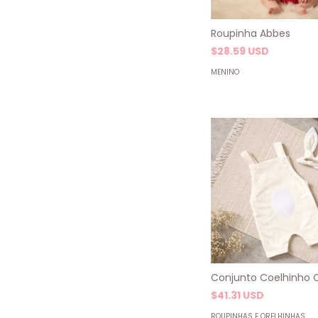
Roupinha Abbes
$28.59 USD
MENINO
Conjunto Coelhinho 
$41.31 USD
ROUPINHAS E ORELHINHAS