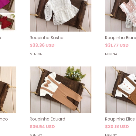
a
Roupinha Sasha
Roupinha Bian
$33.36 USD
$31.77 USD
MENINA
MENINA
anco
Roupinha Eduard
Roupinha Elias
$36.54 USD
$30.18 USD
MENINO
MENINO