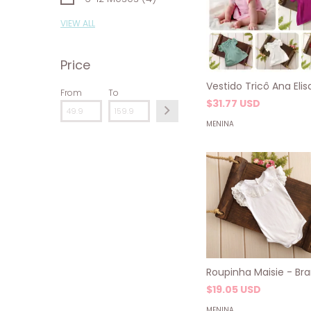
VIEW ALL
Price
Vestido Tricô Ana Elis
From
To
$31.77 USD
MENINA
Roupinha Maisie - Br
$19.05 USD
MENINA