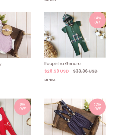
14
%
OFF
Roupinha Genaro
y
$28.59 USD
$33.36 USD
MENINO
0
%
12
%
OFF
OFF