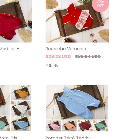
20
%
OFF
Marbles -
Roupinha Veronica
$29.23 USD
$36.54 USD
MENINA
rco-ìris -
Romper Tricô Teddy -