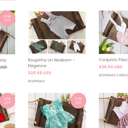
41
%
OFF
Conjunto Pásc
Roupinha Lin Newborn -
ssy
Elegance
$36.54 USD
USD
$28.59 USD
ROUPINHAS E OREL
ROUPINHAS
20
%
21
%
OFF
OFF