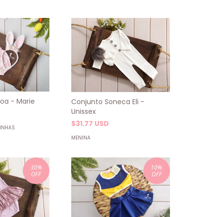
oa - Marie
Conjunto Soneca Eli -
Unissex
$31.77 USD
HINHAS
MENINA
30
%
10
%
OFF
OFF