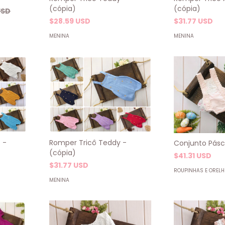
(cópia)
(cópia)
USD
$31.77 USD
$28.59 USD
MENINA
MENINA
 -
Romper Tricô Teddy -
Conjunto Pásc
(cópia)
$41.31 USD
$31.77 USD
ROUPINHAS E OREL
MENINA