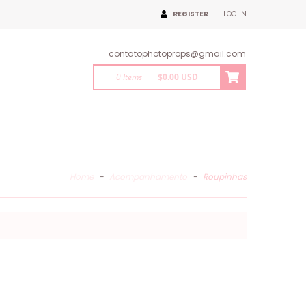
REGISTER
-
LOG IN
contatophotoprops@gmail.com
0
Items
|
$0.00 USD
Home
-
Acompanhamento
-
Roupinhas