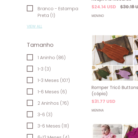
$24.14 USD
$30.18 
Branco - Estampa
Preta (1)
MENINO
VIEW ALL
Tamanho
1 Aninho (86)
1-3 (3)
1-3 Meses (107)
Romper Tricô Buttons
1-6 Meses (6)
(cópia)
$31.77 USD
2 Aninhos (76)
MENINA
3-6 (3)
3-6 Meses (111)
6-12 Meses (4)