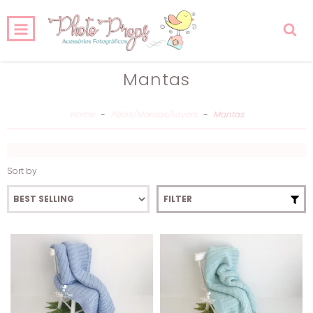
0
HOME
PRODUCTS
CART
Mantas
Home
-
Pelos/Mantas/Layers
-
Mantas
Sort by
FILTER