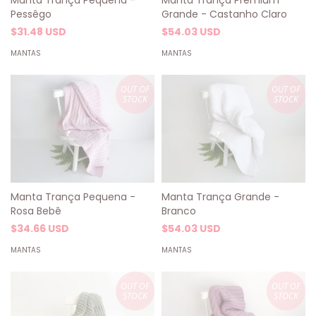
Grande - Castanho Claro
Pessêgo
$54.03 USD
$31.48 USD
MANTAS
MANTAS
OUT OF
OUT OF
STOCK
STOCK
Manta Trança Pequena -
Manta Trança Grande -
Rosa Bebê
Branco
$34.66 USD
$54.03 USD
MANTAS
MANTAS
OUT OF
OUT OF
STOCK
STOCK