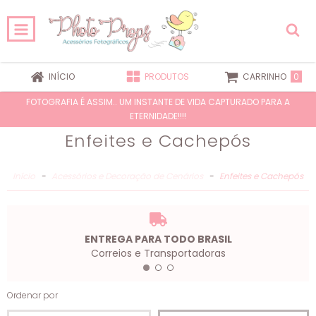
0
INÍCIO
PRODUTOS
CARRINHO
FOTOGRAFIA É ASSIM.. UM INSTANTE DE VIDA CAPTURADO PARA A
ETERNIDADE!!!!
Enfeites e Cachepós
Início
-
Acessórios e Decoração de Cenários
-
Enfeites e Cachepós
ENTREGA PARA TODO BRASIL
Correios e Transportadoras
Ordenar por