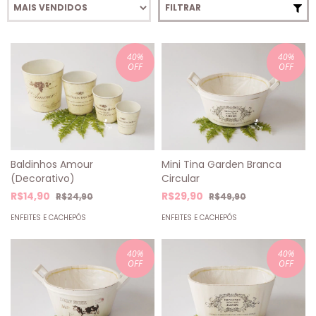
FILTRAR
40
%
40
%
OFF
OFF
Baldinhos Amour
Mini Tina Garden Branca
(Decorativo)
Circular
R$14,90
R$29,90
R$24,90
R$49,90
ENFEITES E CACHEPÓS
ENFEITES E CACHEPÓS
40
%
40
%
OFF
OFF