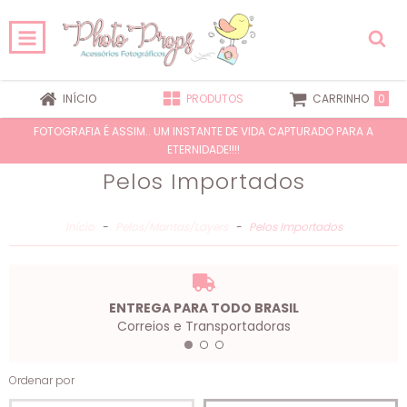
0
INÍCIO
PRODUTOS
CARRINHO
FOTOGRAFIA É ASSIM.. UM INSTANTE DE VIDA CAPTURADO PARA A
ETERNIDADE!!!!
Pelos Importados
Início
-
Pelos/Mantas/Layers
-
Pelos Importados
ENTREGA PARA TODO BRASIL
Correios e Transportadoras
Ordenar por