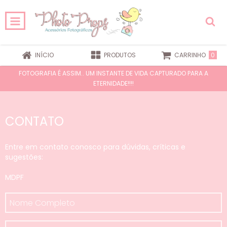
0
INÍCIO
PRODUTOS
CARRINHO
FOTOGRAFIA É ASSIM.. UM INSTANTE DE VIDA CAPTURADO PARA A
ETERNIDADE!!!!
CONTATO
Entre em contato conosco para dúvidas, críticas e
sugestões:
MDPF