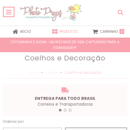
0
INÍCIO
PRODUTOS
CARRINHO
FOTOGRAFIA É ASSIM.. UM INSTANTE DE VIDA CAPTURADO PARA A
ETERNIDADE!!!!
Coelhos e Decoração
Início
-
Páscoa
-
Coelhos e Decoração
ENTREGA PARA TODO BRASIL
Correios e Transportadoras
Ordenar por