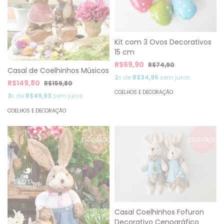
Kit com 3 Ovos Decorativos
15 cm
R$69,90
R$74,90
Casal de Coelhinhos Músicos
2
x de
R$34,95
sem juros
R$149,80
R$159,80
COELHOS E DECORAÇÃO
3
x de
R$49,93
sem juros
COELHOS E DECORAÇÃO
ESGOTADO
ESGOTADO
Casal Coelhinhos Fofuron
Decorativo Cenográfico