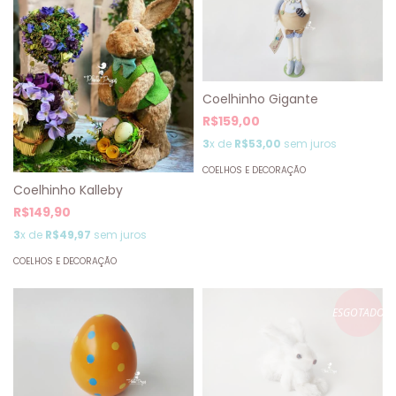
Coelhinho Gigante
R$159,00
3
x de
R$53,00
sem juros
COELHOS E DECORAÇÃO
Coelhinho Kalleby
R$149,90
3
x de
R$49,97
sem juros
COELHOS E DECORAÇÃO
ESGOTADO