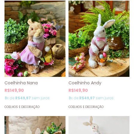
Coelhinha Nana
Coelhinho Andy
R$149,90
R$149,90
3
x de
R$49,97
sem juros
3
x de
R$49,97
sem juros
COELHOS E DECORAÇÃO
COELHOS E DECORAÇÃO