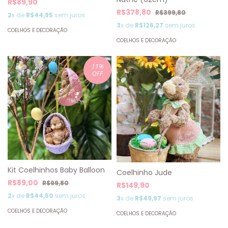
R$89,90
R$378,80
R$399,80
2
x de
R$44,95
sem juros
3
x de
R$126,27
sem juros
COELHOS E DECORAÇÃO
COELHOS E DECORAÇÃO
11
%
OFF
Kit Coelhinhos Baby Balloon
Coelhinho Jude
R$89,00
R$99,80
R$149,90
2
x de
R$44,50
sem juros
3
x de
R$49,97
sem juros
COELHOS E DECORAÇÃO
COELHOS E DECORAÇÃO