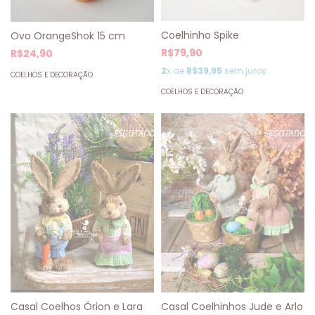
Coelhinho Spike
Ovo OrangeShok 15 cm
R$79,90
R$24,90
2
x de
R$39,95
sem juros
COELHOS E DECORAÇÃO
COELHOS E DECORAÇÃO
ESGOTADO
ESGOTADO
Casal Coelhinhos Jude e Arlo
Casal Coelhos Órion e Lara