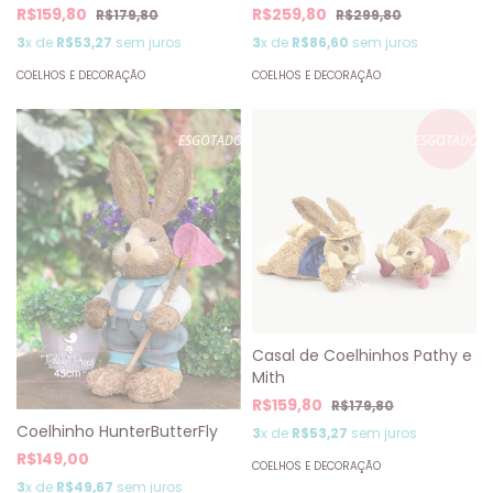
R$259,80
R$159,80
R$299,80
R$179,80
3
x de
R$86,60
sem juros
3
x de
R$53,27
sem juros
COELHOS E DECORAÇÃO
COELHOS E DECORAÇÃO
ESGOTADO
ESGOTADO
Casal de Coelhinhos Pathy e
Mith
R$159,80
R$179,80
Coelhinho HunterButterFly
3
x de
R$53,27
sem juros
R$149,00
COELHOS E DECORAÇÃO
3
x de
R$49,67
sem juros