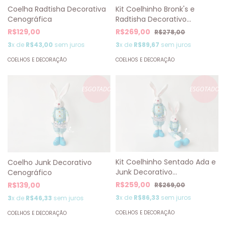
Coelha Radtisha Decorativa
Kit Coelhinho Bronk's e
Cenográfica
Radtisha Decorativo
Cenográfico
R$129,00
R$269,00
R$278,00
3
x de
R$43,00
sem juros
3
x de
R$89,67
sem juros
COELHOS E DECORAÇÃO
COELHOS E DECORAÇÃO
ESGOTADO
ESGOTADO
Kit Coelhinho Sentado Ada e
Coelho Junk Decorativo
Junk Decorativo
Cenográfico
Cenográfico
R$259,00
R$139,00
R$269,00
3
x de
R$86,33
sem juros
3
x de
R$46,33
sem juros
COELHOS E DECORAÇÃO
COELHOS E DECORAÇÃO