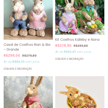
Kit Coelhos Kalleby e Nana
Casal de Coelhos Rian & Bia
R$278,90
R$299,80
- Grande
3
x de
R$92,97
sem juros
R$259,00
R$279,80
COELHOS E DECORAÇÃO
3
x de
R$86,33
sem juros
COELHOS E DECORAÇÃO