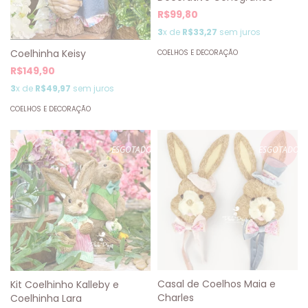
R$99,80
3
x de
R$33,27
sem juros
Coelhinha Keisy
COELHOS E DECORAÇÃO
R$149,90
3
x de
R$49,97
sem juros
COELHOS E DECORAÇÃO
ESGOTADO
ESGOTADO
Casal de Coelhos Maia e
Kit Coelhinho Kalleby e
Charles
Coelhinha Lara