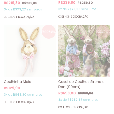
R$239,80
R$219,80
R$259,80
R$239,80
3
x de
R$79,93
sem juros
3
x de
R$73,27
sem juros
COELHOS E DECORAÇÃO
COELHOS E DECORAÇÃO
ESGOTADO
ESGOTADO
Coelhinha Maia
Casal de Coelhos Sirena e
Dan (90cm)
R$129,90
R$698,00
R$798,00
3
x de
R$43,30
sem juros
3
x de
R$232,67
sem juros
COELHOS E DECORAÇÃO
COELHOS E DECORAÇÃO