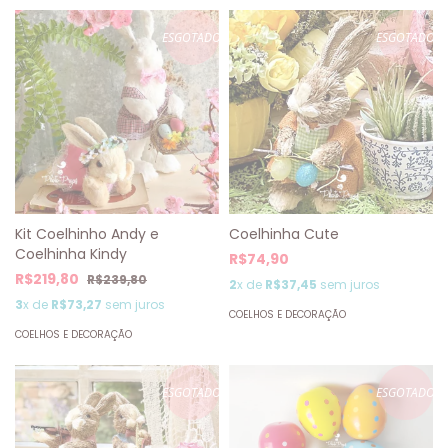
ESGOTADO
ESGOTADO
Kit Coelhinho Andy e
Coelhinha Cute
Coelhinha Kindy
R$74,90
R$219,80
R$239,80
2
x de
R$37,45
sem juros
3
x de
R$73,27
sem juros
COELHOS E DECORAÇÃO
COELHOS E DECORAÇÃO
ESGOTADO
ESGOTADO