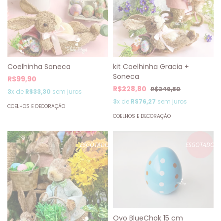
kit Coelhinha Gracia +
Coelhinha Soneca
Soneca
R$99,90
R$228,80
R$249,80
3
x de
R$33,30
sem juros
3
x de
R$76,27
sem juros
COELHOS E DECORAÇÃO
COELHOS E DECORAÇÃO
ESGOTADO
ESGOTADO
Ovo BlueChok 15 cm