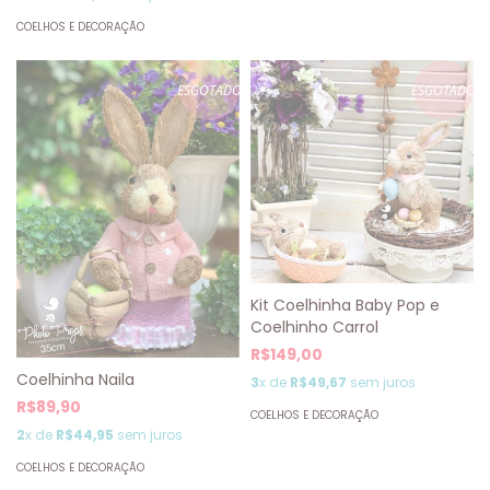
COELHOS E DECORAÇÃO
ESGOTADO
ESGOTADO
Kit Coelhinha Baby Pop e
Coelhinho Carrol
R$149,00
Coelhinha Naila
3
x de
R$49,67
sem juros
R$89,90
COELHOS E DECORAÇÃO
2
x de
R$44,95
sem juros
COELHOS E DECORAÇÃO