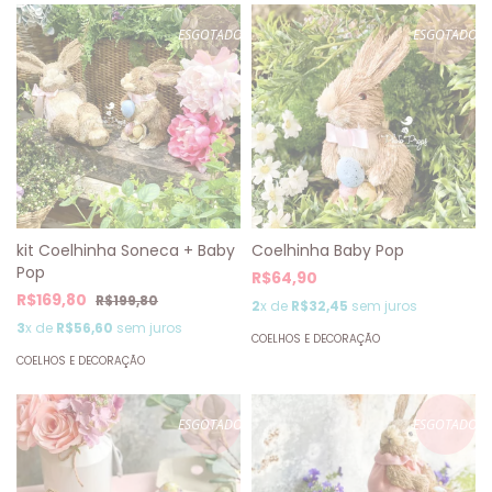
ESGOTADO
ESGOTADO
kit Coelhinha Soneca + Baby
Coelhinha Baby Pop
Pop
R$64,90
R$169,80
R$199,80
2
x de
R$32,45
sem juros
3
x de
R$56,60
sem juros
COELHOS E DECORAÇÃO
COELHOS E DECORAÇÃO
ESGOTADO
ESGOTADO