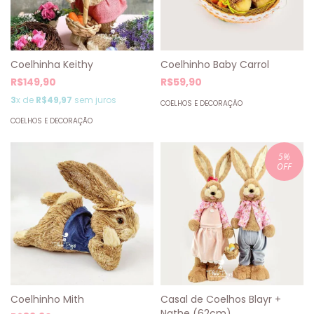
Coelhinho Baby Carrol
Coelhinha Keithy
R$59,90
R$149,90
3
x de
R$49,97
sem juros
COELHOS E DECORAÇÃO
COELHOS E DECORAÇÃO
5
%
OFF
Coelhinho Mith
Casal de Coelhos Blayr +
Nathe (62cm)