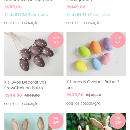
R$149,00
R$99,00
3
x de
R$49,67
sem juros
3
x de
R$33,00
sem juros
COELHOS E DECORAÇÃO
COELHOS E DECORAÇÃO
10
%
20
%
OFF
OFF
Kit com 6 Ovinhos Brilho 7
Kit Ovos Decorativos
cm
BrowChok no Palito
R$39,90
R$44,90
R$49,90
R$49,90
COELHOS E DECORAÇÃO
COELHOS E DECORAÇÃO
7
%
7
%
OFF
OFF