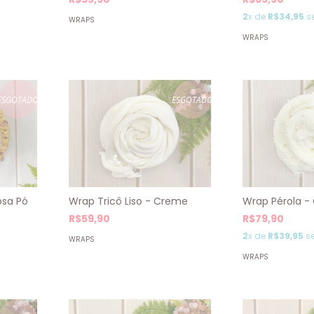
2
x de
R$34,95
s
WRAPS
WRAPS
ESGOTADO
ESGOTADO
osa Pó
Wrap Tricô Liso - Creme
Wrap Pérola 
R$59,90
R$79,90
2
x de
R$39,95
se
WRAPS
WRAPS