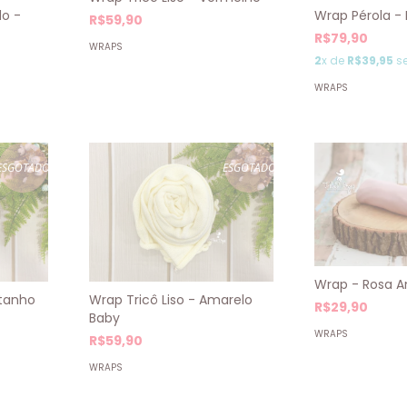
Wrap Pérola -
do -
R$59,90
R$79,90
WRAPS
2
x de
R$39,95
se
WRAPS
ESGOTADO
ESGOTADO
Wrap - Rosa A
Wrap Tricô Liso - Amarelo
stanho
R$29,90
Baby
WRAPS
R$59,90
WRAPS