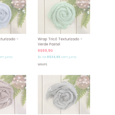
ESGOTADO
ESGOTADO
turizado -
Wrap Tricô Texturizado -
Verde Pastel
R$69,90
em juros
2
x de
R$34,95
sem juros
WRAPS
ESGOTADO
ESGOTADO