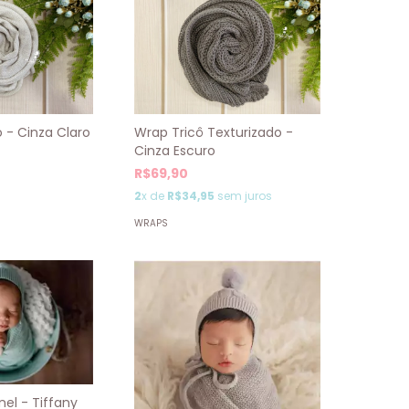
Wrap Tricô Texturizado -
o - Cinza Claro
Cinza Escuro
R$69,90
2
x de
R$34,95
sem juros
WRAPS
el - Tiffany