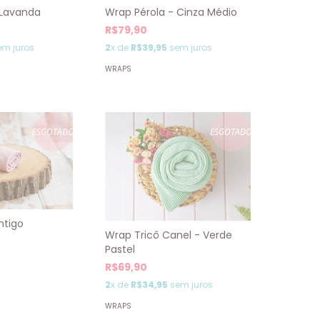
 Lavanda
Wrap Pérola - Cinza Médio
R$79,90
m juros
2
x de
R$39,95
sem juros
WRAPS
ESGOTADO
ESGOTADO
ntigo
Wrap Tricô Canel - Verde
Pastel
R$69,90
2
x de
R$34,95
sem juros
WRAPS