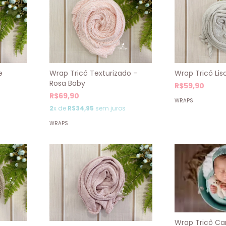
Wrap Tricô Lis
Wrap Tricô Texturizado -
e
Rosa Baby
R$59,90
R$69,90
WRAPS
2
x de
R$34,95
sem juros
WRAPS
Wrap Tricô Can