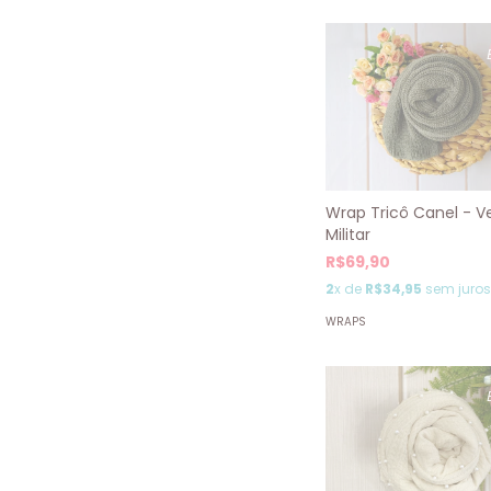
Wrap Tricô Canel - V
Militar
R$69,90
2
x de
R$34,95
sem juros
WRAPS