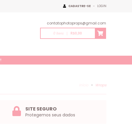
CADASTRE-SE
-
LOGIN
contatophotoprops@gmail.com
0
Itens
|
R$0,00
!
Início
-
Wraps
SITE SEGURO
Protegemos seus dados