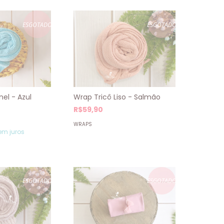
ESGOTADO
ESGOTADO
el - Azul
Wrap Tricô Liso - Salmão
R$59,90
WRAPS
em juros
ESGOTADO
ESGOTADO