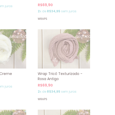
R$69,90
em juros
2
x de
R$34,95
sem juros
WRAPS
ESGOTADO
ESGOTADO
Wrap Tricô Texturizado -
- Creme
Rosa Antigo
R$69,90
m juros
2
x de
R$34,95
sem juros
WRAPS