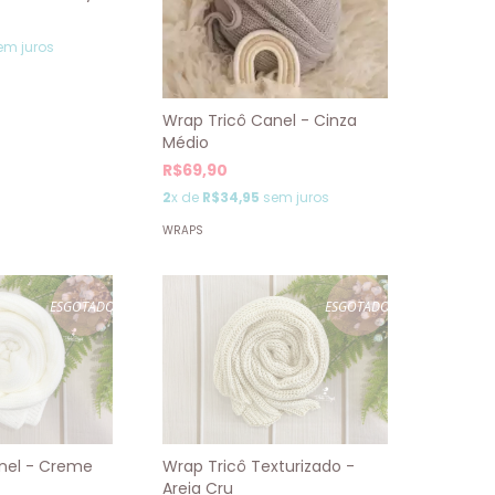
em juros
Wrap Tricô Canel - Cinza
Médio
R$69,90
2
x de
R$34,95
sem juros
WRAPS
ESGOTADO
ESGOTADO
nel - Creme
Wrap Tricô Texturizado -
Areia Cru