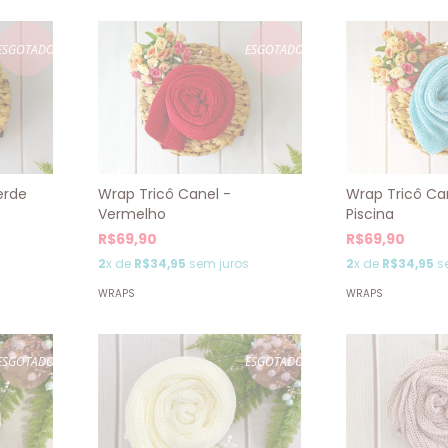
ESGOTADO
ESGOTADO
erde
Wrap Tricô Can
Wrap Tricô Canel -
Piscina
Vermelho
R$69,90
R$69,90
2
x de
R$34,95
s
2
x de
R$34,95
sem juros
WRAPS
WRAPS
ESGOTADO
ESGOTADO