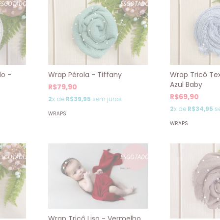
ESGOTADO
ESGOTADO
Wrap Pérola - Tiffany
do -
Wrap Tricô Tex
Azul Baby
R$79,90
R$69,90
2
x de
R$39,95
sem juros
2
x de
R$34,95
s
WRAPS
WRAPS
ESGOTADO
ESGOTADO
Wrap Tricô Liso - Vermelho