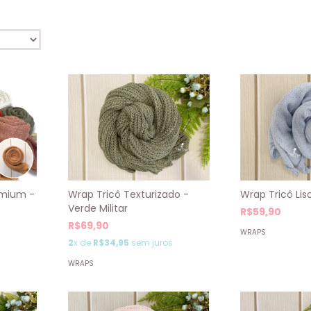
emium -
Wrap Tricô Lis
Wrap Tricô Texturizado -
Verde Militar
R$59,90
R$69,90
WRAPS
2
x de
R$34,95
sem juros
WRAPS