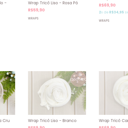
do -
Wrap Tricô Liso - Rosa Pó
R$69,90
R$59,90
2
x de
R$34,95
s
WRAPS
WRAPS
ESGOTADO
a Cru
Wrap Tricô Liso - Branco
Wrap Tricô Ca
R$59,90
R$69,90