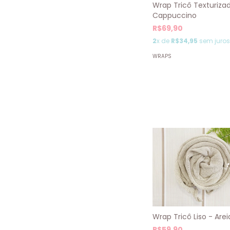
Wrap Tricô Texturiza
Cappuccino
R$69,90
2
x de
R$34,95
sem juros
WRAPS
Wrap Tricô Liso - Arei
R$59,90