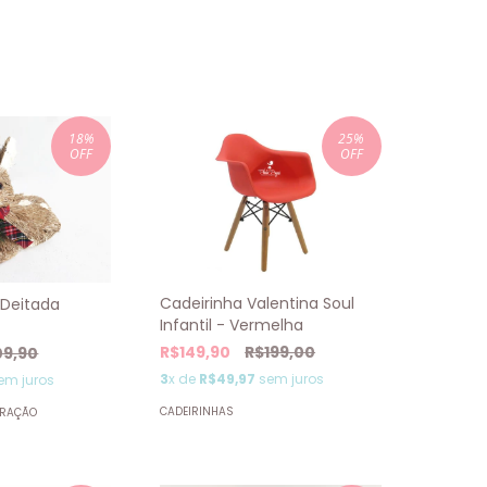
18
%
25
%
OFF
OFF
Cadeirinha Valentina Soul
 Deitada
Infantil - Vermelha
R$149,90
R$199,00
09,90
3
x de
R$49,97
sem juros
em juros
CADEIRINHAS
ORAÇÃO