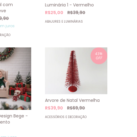
al com
Luminária 1 - Vermelho
eve
R$25,00
R$39,90
9,90
ABAJURES E LUMINÁRIAS
m juros
ORAÇÃO
43
%
OFF
Arvore de Natal Vermelha
R$39,90
R$69,90
Design Bege -
ACESSÓRIOS E DECORAÇÃO
ento