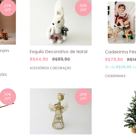
25
%
50
%
OFF
OFF
rrom
Esquilo Decorativo de Natal
Cadeirinha Pés
R$44,90
R$89,90
R$79,90
R$1
2
x de
R$39,95
se
ACESSÓRIOS E DECORAÇÃO
GÕES
CADEIRINHAS
50
%
20
%
OFF
OFF