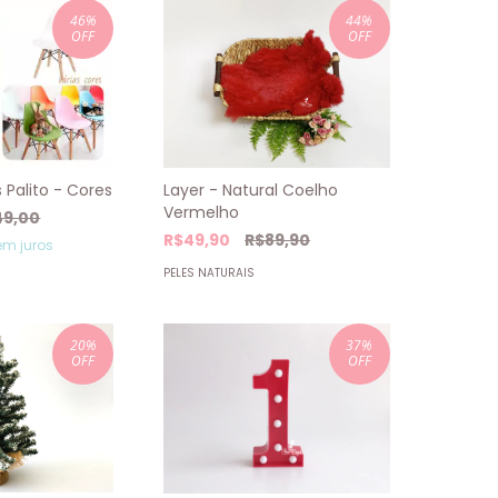
46
%
44
%
OFF
OFF
 Palito - Cores
Layer - Natural Coelho
Vermelho
49,00
R$49,90
R$89,90
m juros
PELES NATURAIS
20
%
37
%
OFF
OFF