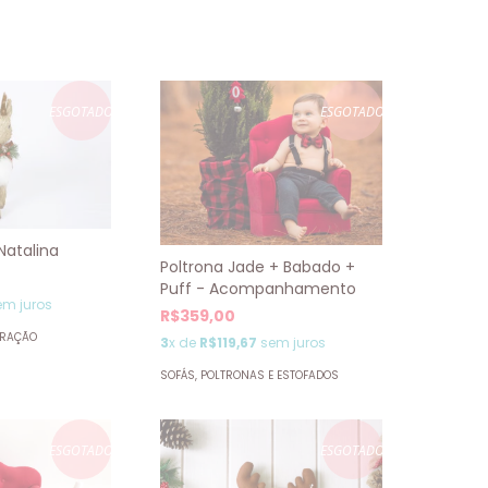
ESGOTADO
ESGOTADO
Natalina
Poltrona Jade + Babado +
Puff - Acompanhamento
m juros
R$359,00
ORAÇÃO
3
x de
R$119,67
sem juros
SOFÁS, POLTRONAS E ESTOFADOS
ESGOTADO
ESGOTADO