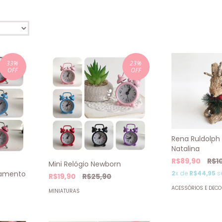
33
%
23
%
OFF
OFF
Rena Ruldolph
Natalina
R$89,90
R$1
Mini Relógio Newborn
amento
2
x de
R$44,95
s
R$19,90
R$25,90
ACESSÓRIOS E DEC
MINIATURAS