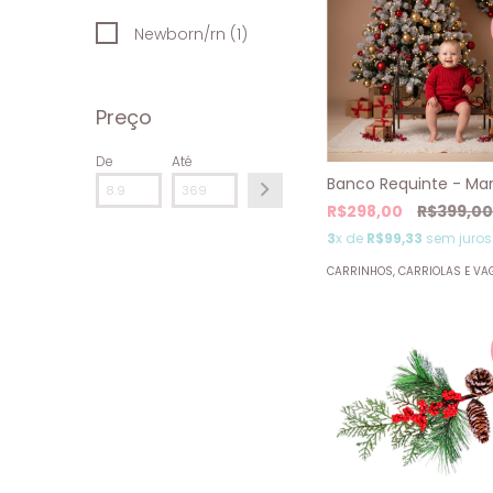
Newborn/rn (1)
Preço
De
Até
Banco Requinte - Ma
R$298,00
R$399,00
3
x de
R$99,33
sem juros
CARRINHOS, CARRIOLAS E VA