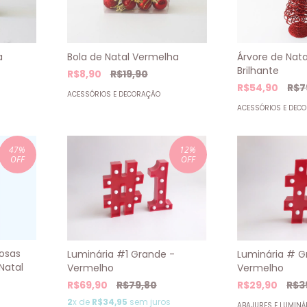
Árvore de Nat
a
Bola de Natal Vermelha
Brilhante
R$8,90
R$19,90
R$54,90
R$7
ACESSÓRIOS E DECORAÇÃO
ACESSÓRIOS E DEC
47
%
12
%
OFF
OFF
hosas
Luminária #1 Grande -
Luminária # G
Natal
Vermelho
Vermelho
R$69,90
R$79,80
R$29,90
R$3
2
x de
R$34,95
sem juros
ABAJURES E LUMINÁ