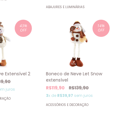
ABAJURES E LUMINÁRIAS
43
%
14
%
OFF
OFF
e Extensível 2
Boneco de Neve Let Snow
extensível
39,90
R$119,90
R$139,90
m juros
3
x de
R$39,97
sem juros
ORAÇÃO
ACESSÓRIOS E DECORAÇÃO