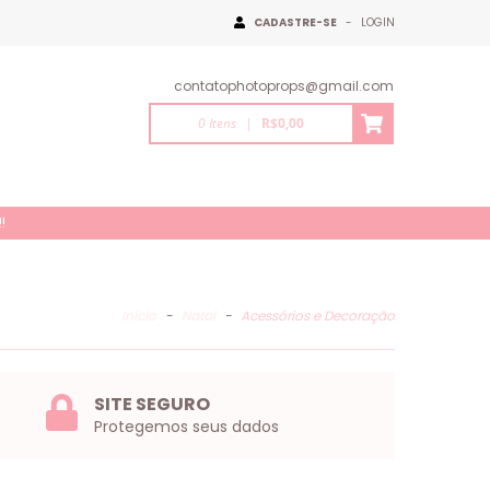
CADASTRE-SE
-
LOGIN
contatophotoprops@gmail.com
0
Itens
|
R$0,00
!
Início
-
Natal
-
Acessórios e Decoração
SITE SEGURO
Protegemos seus dados