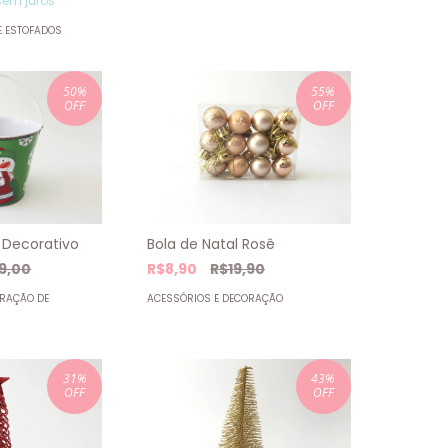
em juros
E ESTOFADOS
50
%
55
%
OFF
OFF
 Decorativo
Bola de Natal Rosê
19,00
R$8,90
R$19,90
ORAÇÃO DE
ACESSÓRIOS E DECORAÇÃO
31
%
43
%
OFF
OFF