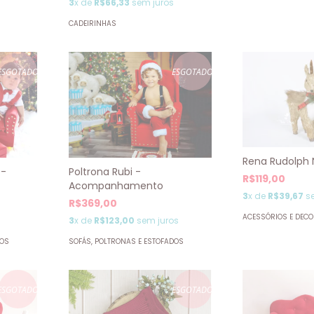
3
x de
R$66,33
sem juros
CADEIRINHAS
ESGOTADO
ESGOTADO
Rena Rudolph 
Poltrona Rubi -
 -
R$119,00
Acompanhamento
3
x de
R$39,67
se
R$369,00
ACESSÓRIOS E DEC
3
x de
R$123,00
sem juros
s
SOFÁS, POLTRONAS E ESTOFADOS
DOS
ESGOTADO
ESGOTADO