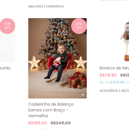
ABAJURES E LUMINÁRIAS
55
%
20
%
OFF
OFF
Boneco de Nev
ourão
R$79,90
R$1
2
x de
R$39,95
se
ACESSÓRIOS E DEC
Cadeirinha de Balanço
Eames com Braço -
Vermelha
R$199,00
R$249,00