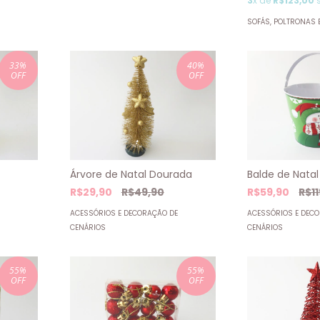
3
x de
R$123,00
s
SOFÁS, POLTRONAS 
33
%
40
%
OFF
OFF
Balde de Natal
Árvore de Natal Dourada
R$59,90
R$1
R$29,90
R$49,90
ACESSÓRIOS E DEC
ACESSÓRIOS E DECORAÇÃO DE
CENÁRIOS
CENÁRIOS
55
%
55
%
OFF
OFF