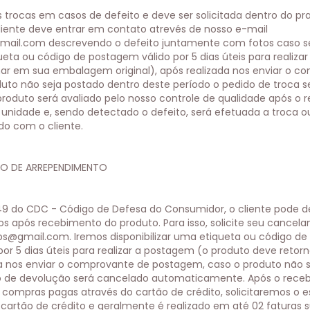
trocas em casos de defeito e deve ser solicitada dentro do pra
liente deve entrar em contato atrevés de nosso e-mail
mail.com
descrevendo o defeito juntamente com fotos caso se
queta ou código de postagem válido por 5 dias úteis para realiz
nar em sua embalagem original), após realizada nos enviar o c
uto não seja postado dentro deste período o pedido de troca 
oduto será avaliado pelo nosso controle de qualidade após o 
nidade e, sendo detectado o defeito, será efetuada a troca o
o com o cliente.
TO DE ARREPENDIMENTO
49 do CDC - Código de Defesa do Consumidor, o cliente pode d
dos após recebimento do produto. Para isso, solicite seu cancel
ps@gmail.com
. Iremos disponibilizar uma etiqueta ou código 
do por 5 dias úteis para realizar a postagem (o produto deve re
ada nos enviar o comprovante de postagem, caso o produto não 
do de devolução será cancelado automaticamente. Após o rec
a compras pagas através do cartão de crédito, solicitaremos o 
cartão de crédito e geralmente é realizado em até 02 faturas 