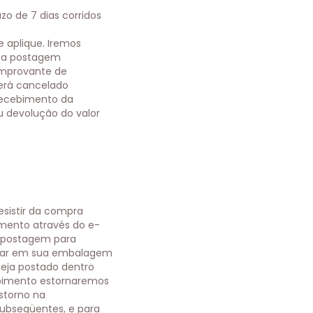
zo de 7 dias corridos
 aplique. Iremos
ar a postagem
omprovante de
será cancelado
recebimento da
u devolução do valor
esistir da compra
amento através do e-
de postagem para
tornar em sua embalagem
seja postado dentro
ebimento estornaremos
estorno na
subseqüentes, e para