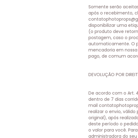
Somente serão aceitas 
após o recebimento, c
contatophotoprops@g
disponibilizar uma eti
(o produto deve retor
postagem, caso o prod
automaticamente. O pr
mencadoria em nossa u
pago, de comum acord
DEVOLUÇÃO POR DIREI
De acordo com o Art. 
dentro de 7 dias corri
mail
contatophotopro
realizar o envio, váli
original), após realiz
deste período o pedi
o valor para você. Par
administradora do seu 