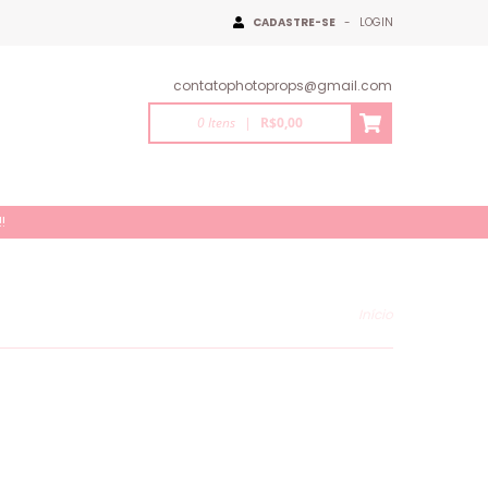
CADASTRE-SE
-
LOGIN
contatophotoprops@gmail.com
0
Itens
|
R$0,00
!
Início