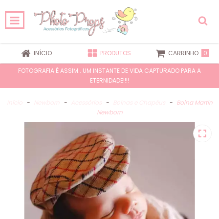
0
INÍCIO
PRODUTOS
CARRINHO
FOTOGRAFIA É ASSIM.. UM INSTANTE DE VIDA CAPTURADO PARA A
ETERNIDADE!!!!
Início
-
Newborn
-
Acessórios
-
Boinas e Chapéus
-
Boina Martin
Newborn