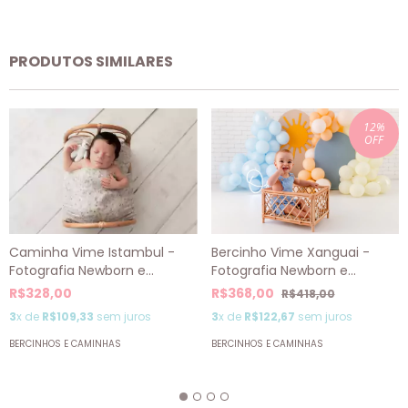
PRODUTOS SIMILARES
12
%
OFF
Caminha Vime Istambul -
Bercinho Vime Xanguai -
Fotografia Newborn e
Fotografia Newborn e
Acompanhamento
Acompanhamento
R$328,00
R$368,00
R$418,00
3
x de
R$109,33
sem juros
3
x de
R$122,67
sem juros
BERCINHOS E CAMINHAS
BERCINHOS E CAMINHAS