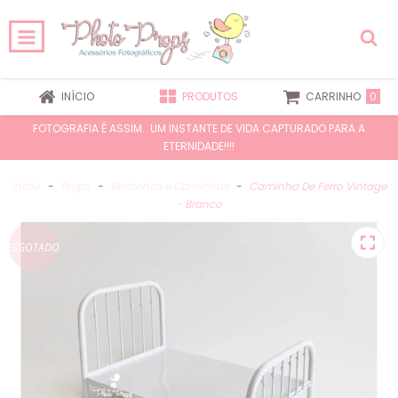
0
INÍCIO
PRODUTOS
CARRINHO
FOTOGRAFIA É ASSIM.. UM INSTANTE DE VIDA CAPTURADO PARA A
ETERNIDADE!!!!
Início
-
Props
-
Bercinhos e Caminhas
-
Caminha De Ferro Vintage
- Branco
ESGOTADO