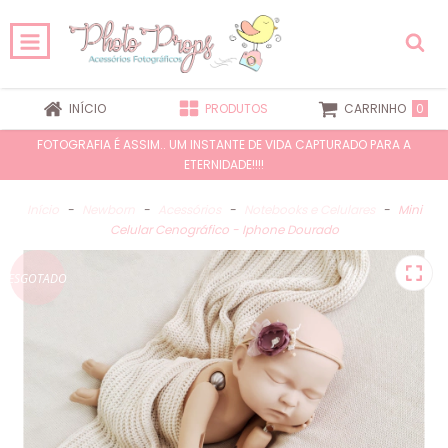
0
INÍCIO
PRODUTOS
CARRINHO
FOTOGRAFIA É ASSIM.. UM INSTANTE DE VIDA CAPTURADO PARA A
ETERNIDADE!!!!
Início
-
Newborn
-
Acessórios
-
Notebooks e Celulares
-
Mini
Celular Cenográfico - Iphone Dourado
ESGOTADO