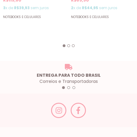
R$119,80
R$89,90
3
x de
R$39,93
sem juros
2
x de
R$44,95
sem juros
NOTEBOOKS E CELULARES
NOTEBOOKS E CELULARES
ENTREGA PARA TODO BRASIL
Correios e Transportadoras