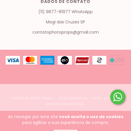
DADOS DE CONTATO
(11) 9877-81977 WhatsApp
Mogi das Cruzes SP
contatophotoprops@gmail.com
COPYRIGHT PHOTO PROPS - 18332969000125 - 2026. TODOS OS
DIREITOS RESERVADOS.
Ao navegar por este site
você aceita o uso de cookies
para agilizar a sua experiência de compra.