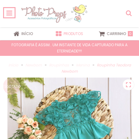
0
INÍCIO
PRODUTOS
CARRINHO
FOTOGRAFIA É ASSIM.. UM INSTANTE DE VIDA CAPTURADO PARA A
ETERNIDADE!!!!
Início
-
Newborn
-
Roupinhas
-
Menina
-
Roupinha Teodora
Newborn
ESGOTADO